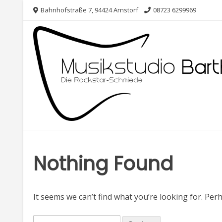
Skip
Bahnhofstraße 7, 94424 Arnstorf
08723 6299969
to
content
Nothing Found
It seems we can’t find what you’re looking for. Per
Suche