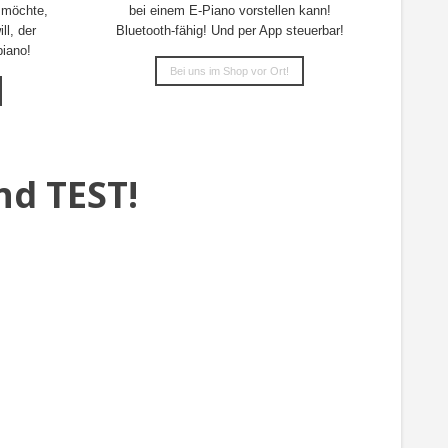
 möchte,
bei einem E-Piano vorstellen kann!
ll, der
Bluetooth-fähig! Und per App steuerbar!
piano!
Bei uns im Shop vor Ort!
nd TEST!