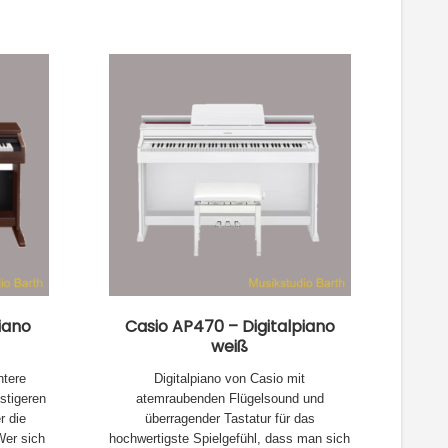
iano
Casio AP470 – Digitalpiano
weiß
htere
Digitalpiano von Casio mit
stigeren
atemraubenden Flügelsound und
r die
überragender Tastatur für das
Wer sich
hochwertigste Spielgefühl, dass man sich