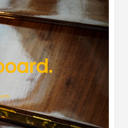
board.
oards