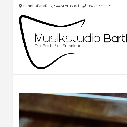
Skip
Bahnhofstraße 7, 94424 Arnstorf
08723 6299969
to
content