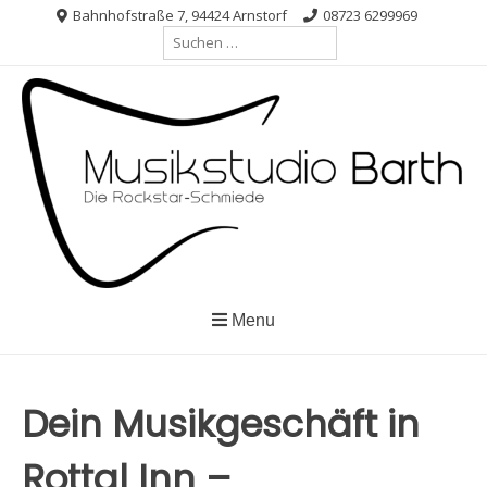
Skip
Bahnhofstraße 7, 94424 Arnstorf
08723 6299969
Suche
to
nach:
content
Menu
Dein Musikgeschäft in
Rottal Inn –