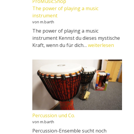
The power of playing a music
instrument
von m.barth
The power of playing a music
instrument Kennst du dieses mystische
The
Kraft, wenn du für dich…
weiterlesen
power
of
playing
a
music
instrument
Percussion und Co.
von m.barth
Percussion-Ensemble sucht noch